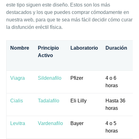
este tipo siguen este diseño. Estos son los más
destacados y los que puedes comprar cómodamente en
nuestra web, para que te sea más fácil decidir cómo curar
la disfunción eréctil física.
Nombre
Principio
Laboratorio
Duración
T
Activo
d
a
Viagra
Sildenafilo
Pfizer
4 o 6
3
horas
m
Cialis
Tadalafilo
Eli Lilly
Hasta 36
3
horas
m
Levitra
Vardenafilo
Bayer
4 o 5
2
horas
m