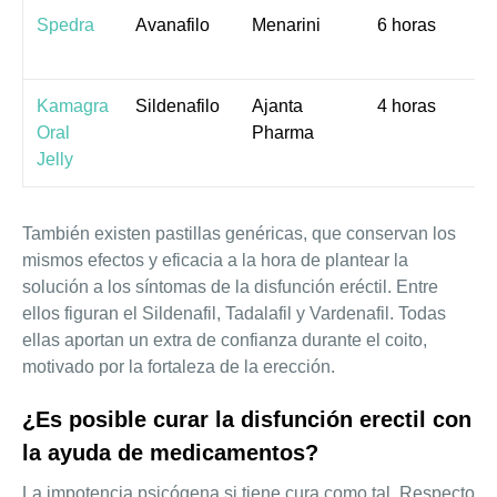
Spedra
Avanafilo
Menarini
6 horas
1
m
Kamagra
Sildenafilo
Ajanta
4 horas
1
Oral
Pharma
m
Jelly
También existen pastillas genéricas, que conservan los
mismos efectos y eficacia a la hora de plantear la
solución a los síntomas de la disfunción eréctil. Entre
ellos figuran el Sildenafil, Tadalafil y Vardenafil. Todas
ellas aportan un extra de confianza durante el coito,
motivado por la fortaleza de la erección.
¿Es posible curar la disfunción erectil con
la ayuda de medicamentos?
La impotencia psicógena si tiene cura como tal. Respecto