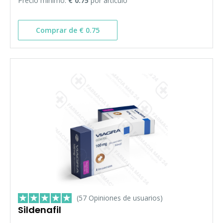
Precio mínimo:
€ 0.75
por artículo
Comprar de € 0.75
(57 Opiniones de usuarios)
Sildenafil