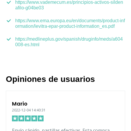
https://www.vademecum.es/principios-activos-silden
afilo-g04be03
https://www.ema.europa.eu/en/documents/product-inf
ormation/levitra-epar-product-information_es.pdf
https://medlineplus.gov/spanish/druginfo/meds/a604
008-es.html
Opiniones de usuarios
Mario
2022-12-04 14:40:31
Envío rápido, pastillas efectivas. Esta compra